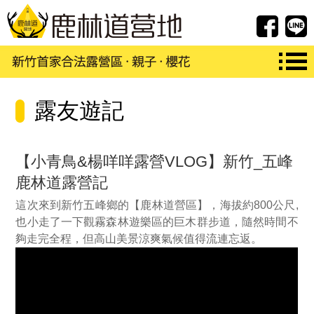
FB紛
露友遊記
【小青鳥&楊咩咩露營VLOG】新竹_五峰
鹿林道露營記
這次來到新竹五峰鄉的【鹿林道營區】，海拔約800公尺,
也小走了一下觀霧森林遊樂區的巨木群步道，隨然時間不
夠走完全程，但高山美景涼爽氣候值得流連忘返。