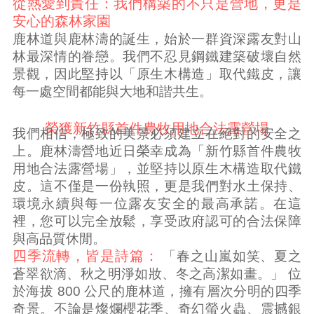
從熱愛到責任：我們構築的不只是營地，更是
安心的森林家園
鹿林道與鹿林濤的誕生，始於一群資深露友對山
林最深情的眷戀。我們不忍見鋼鐵建築破壞自然
景觀，因此堅持以「原生木構造」取代鐵皮，讓
每一處空間都能與大地和諧共生。
榮獲新竹縣首件農牧用地合法露營場
我們相信，極致的美景必須建立在絕對的安全之
上。鹿林濤營地近日榮幸成為「新竹縣首件農牧
用地合法露營場」，並堅持以原生木構造取代鐵
皮。這不僅是一份執照，更是我們對水土保持、
環境永續與每一位露友安全的最高承諾。在這
裡，您可以完全放鬆，享受政府認可的合法保障
與高品質休閒。
四季流轉，皆是詩篇：
「春之山嵐如笑、夏之
蒼翠欲滴、秋之明淨如妝、冬之高潔如畫。」 位
於海拔 800 公尺的鹿林道，擁有層次分明的四季
奇景。不論是燦爛櫻花季、奇幻螢火蟲、震撼銀