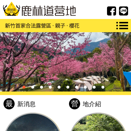
FB紛
最
營
新消息
地介紹