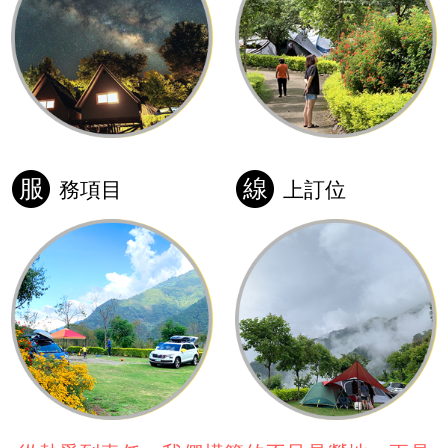
服
線
務項目
上訂位