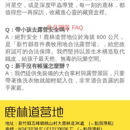
河星空，或是深度甲蟲導覽，每一刻的鹿林，都
值得您一再探訪，收藏進心靈的藏寶盒裡。
常見問題 FAQ
Q：帶小孩去露營安全嗎？
A：絕對安全！鹿林道營地位於海拔 800 公尺，
是「新竹縣首件農牧用地合法露營場」，給您政
府認可的合法保障。我們堅持以原生木構造取代
鐵皮，給孩子最天然、無毒的玩樂空間。
Q：新手沒有帳篷怎麼辦？
A：我們提供免裝備的大合掌村與露營屋區，只要
帶著換洗衣物就能輕鬆入住，非常適合首露的新
手家庭。
地址：新竹縣五峰鄉桃山村大鹿林道3K處
(←點我導航)
座標：N24°33'38.5" / E121°06'06.7"
(←點我導航)