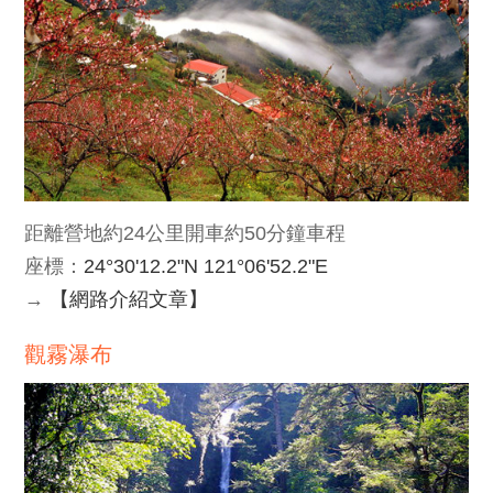
距離營地約24公里開車約50分鐘車程
座標：
24°30'12.2"N 121°06'52.2"E
→
【網路介紹文章】
觀霧瀑布