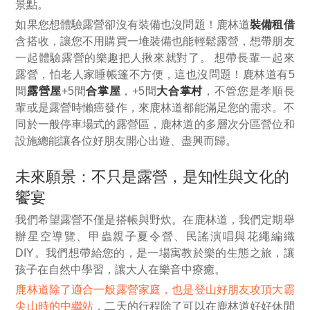
景點。
如果您想體驗露營卻沒有裝備也沒問題！鹿林道
裝備租借
含搭收，讓您不用購買一堆裝備也能輕鬆露營，想帶朋友
一起體驗露營的樂趣把人揪來就對了。 想帶長輩一起來
露營，怕老人家睡帳篷不方便，這也沒問題！鹿林道有5
間
露營屋
+5間
合掌屋
，+5間
大合掌村
，不管您是孝順長
輩或是露營時懶癌發作，來鹿林道都能滿足您的需求。不
同於一般停車場式的露營區，鹿林道的多層次分區營位和
設施總能讓各位好朋友開心出遊、盡興而歸。
未來願景：不只是露營，是知性與文化的
饗宴
我們希望露營不僅是搭帳與野炊。在鹿林道，我們定期舉
辦星空導覽、甲蟲親子夏令營、民謠演唱與花繩編織
DIY。我們想帶給您的，是一場寓教於樂的生態之旅，讓
孩子在自然中學習，讓大人在樂音中療癒。
鹿林道除了適合一般露營家庭，也是登山好朋友攻頂大霸
尖山時的中繼站
，二天的行程除了可以在鹿林道好好休閒