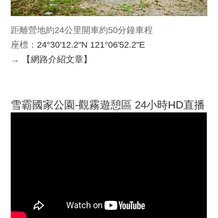
距離營地約24公里開車約50分鐘車程
座標：
24°30'12.2"N 121°06'52.2"E
→
【網路介紹文章】
雪霸國家公園-觀霧遊憩區 24小時HD直播