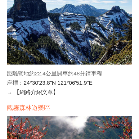
距離營地約22.4公里開車約48分鐘車程
座標：
24°30'23.8"N 121°06'51.9"E
→
【網路介紹文章】
觀霧森林遊樂區