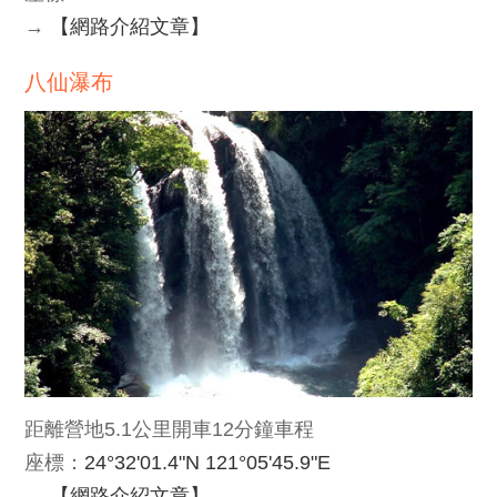
→
【網路介紹文章】
八仙瀑布
距離營地5.1公里開車12分鐘車程
座標：
24°32'01.4"N 121°05'45.9"E
→
【網路介紹文章】