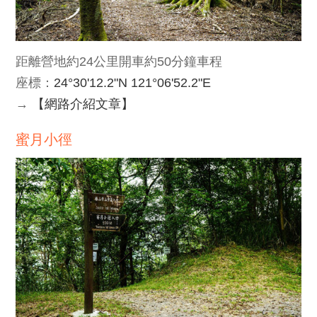
距離營地約24公里開車約50分鐘車程
座標：
24°30'12.2"N 121°06'52.2"E
→
【網路介紹文章】
蜜月小徑