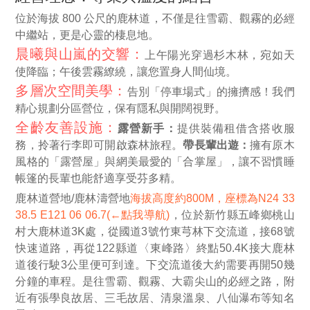
位於海拔 800 公尺的鹿林道，不僅是往雪霸、觀霧的必經
中繼站，更是心靈的棲息地。
晨曦與山嵐的交響：
上午陽光穿過杉木林，宛如天
使降臨；午後雲霧繚繞，讓您置身人間仙境。
多層次空間美學：
告別「停車場式」的擁擠感！我們
精心規劃分區營位，保有隱私與開闊視野。
全齡友善設施：
露營新手：
提供裝備租借含搭收服
務，拎著行李即可開啟森林旅程。
帶長輩出遊：
擁有原木
風格的「露營屋」與網美最愛的「合掌屋」，讓不習慣睡
帳篷的長輩也能舒適享受芬多精。
鹿林道營地/鹿林濤營地
海拔高度約800M，座標為N24 33
38.5 E121 06 06.7(←點我導航)
，位於新竹縣五峰鄉桃山
村大鹿林道3K處，從國道3號竹東芎林下交流道，接68號
快速道路，再從122縣道〈東峰路〉終點50.4K接大鹿林
道後行駛3公里便可到達。下交流道後大約需要再開50幾
分鐘的車程。是往雪霸、觀霧、大霸尖山的必經之路，附
近有張學良故居、三毛故居、清泉溫泉、八仙瀑布等知名