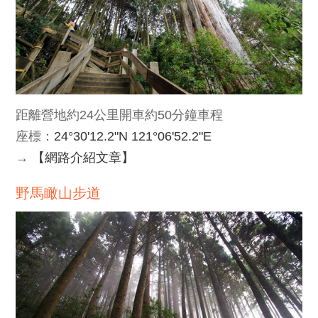
距離營地約24公里開車約50分鐘車程
座標：
24°30'12.2"N 121°06'52.2"E
→
【網路介紹文章】
野馬瞰山步道