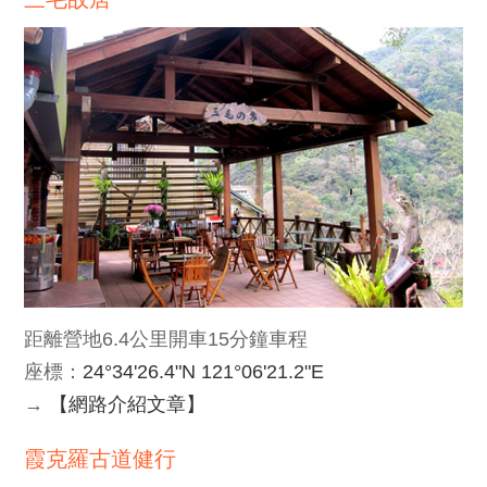
距離營地6.4公里開車15分鐘車程
座標：
24°34'26.4"N 121°06'21.2"E
→
【網路介紹文章】
霞克羅古道健行