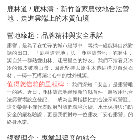
鹿林道 / 鹿林濤・新竹首家農牧地合法營
地，走進雲端上的木質仙境
營地緣起：品牌精神與安全承諾
露營，是為了在忙碌的城市縫隙中，尋找一處能與自然對
話的出口。 「鹿林道營地」與「鹿林濤營地」的誕生，
源自於一群熱愛山林、迷戀星空的好友。我們不捨看見冰
冷的鐵皮破壞山景，因此堅持以原生木造結構與自然石
材，一磚一瓦構築出心中的世外桃源。
值得您信賴的里程碑：
我們深知「安全」是露營唯
一的路。近日，鹿林濤營地榮獲新竹縣首件「農牧用地合
法露營場設立登記」，成為全縣指標性的合法示範營區。
這份榮譽不僅代表政府對我們環境永續、水土保持與消防
安全的嚴格驗證，更是我們對每一位露友「安心露營」的
終身承諾。
經營理念：專業與溫度的結合