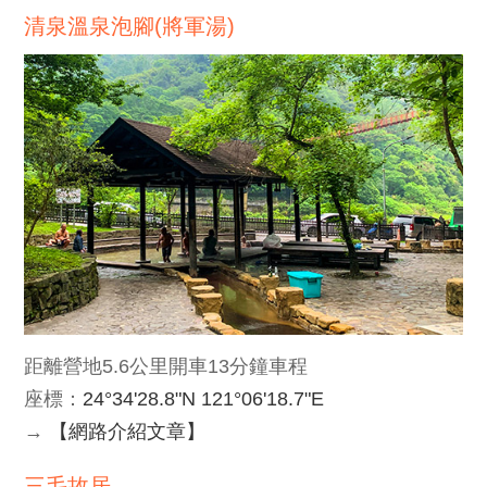
清泉溫泉泡腳(將軍湯)
距離營地5.6公里開車13分鐘車程
座標：
24°34'28.8"N 121°06'18.7"E
→
【網路介紹文章】
三毛故居