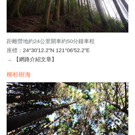
距離營地約24公里開車約50分鐘車程
座標：
24°30'12.2"N 121°06'52.2"E
→
【網路介紹文章】
柳杉樹海