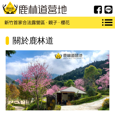
FB紛
關於鹿林道