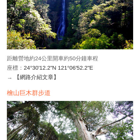
距離營地約24公里開車約50分鐘車程
座標：
24°30'12.2"N 121°06'52.2"E
→
【網路介紹文章】
檜山巨木群步道