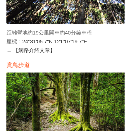
距離營地約19公里開車約40分鐘車程
座標：
24°31'05.7"N 121°07'19.7"E
→
【網路介紹文章】
賞鳥步道