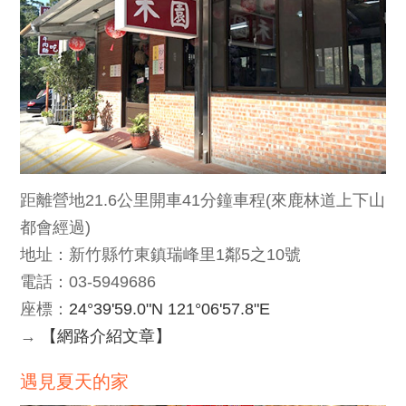
距離營地21.6公里開車41分鐘車程(來鹿林道上下山
都會經過)
地址：新竹縣竹東鎮瑞峰里1鄰5之10號
電話：03-5949686
座標：
24°39'59.0"N 121°06'57.8"E
→
【網路介紹文章】
遇見夏天的家