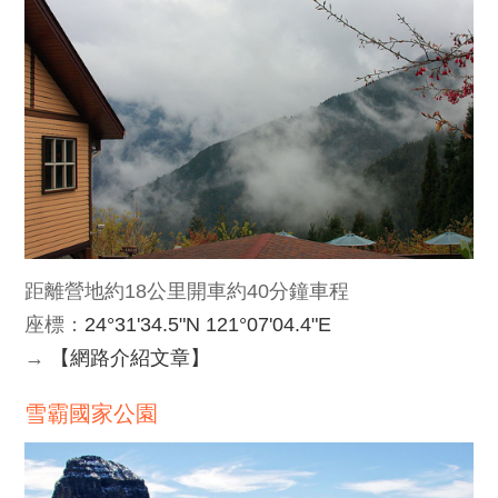
距離營地約18公里開車約40分鐘車程
座標：
24°31'34.5"N 121°07'04.4"E
→
【網路介紹文章】
雪霸國家公園