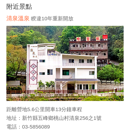
附近景點
清泉溫泉
睽違10年重新開放
距離營地5.6公里開車13分鐘車程
地址：新竹縣五峰鄉桃山村清泉256之1號
電話：03-5856089