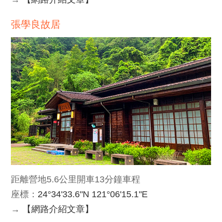
張學良故居
距離營地5.6公里開車13分鐘車程
座標：
24°34'33.6"N 121°06'15.1"E
→
【網路介紹文章】