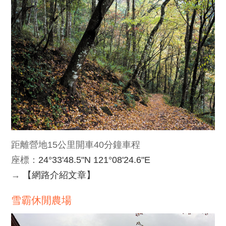
距離營地15公里開車40分鐘車程
座標：
24°33'48.5"N 121°08'24.6"E
→
【網路介紹文章】
雪霸休閒農場