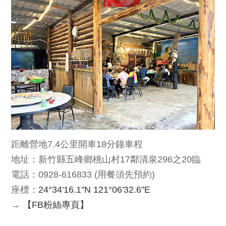
距離營地7.4公里開車18分鐘車程
地址：新竹縣五峰鄉桃山村17鄰清泉296之20臨
電話：0928-616833 (用餐須先預約)
座標：
24°34'16.1"N 121°06'32.6"E
→
【FB粉絲專頁】