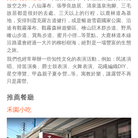
放空之外，八仙瀑布、張學良故居、清泉溫泉泡腳、三毛
故居都是很好的去處。三天以上的行程，以鹿林道為基
地，安排到霞克羅古道健行，或是暢遊雪霸國家公園、沿
途有觀霧瀑布、觀霧森林遊樂區、檜山巨木群步道、野馬
瞰山步道、賞鳥步道、蜜月小徑...等景點。大鹿林道本線
沿路還會經過一大片的柳杉樹海，絕對是一場豐富的生態
之旅。
我們也經常舉辦一些知性文化的表演活動，例如：民謠演
唱、排笛演奏、爵士鼓表演、火舞表演、花繩編織DIY、
星空導覽、甲蟲親子夏令營...等。寓教於樂，讓露營不再
只是露營。
推薦餐廳
禾園小吃