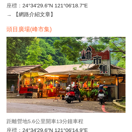
座標：
24°34'29.6"N 121°06'18.7"E
→
【網路介紹文章】
頭目廣場(峰市集)
距離營地5.6公里開車13分鐘車程
座標：
24°34'29.6"N 121°06'14.9"E