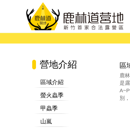
營地介紹
區
鹿林
區域介紹
是露
A~
螢火蟲季
別，
甲蟲季
山嵐