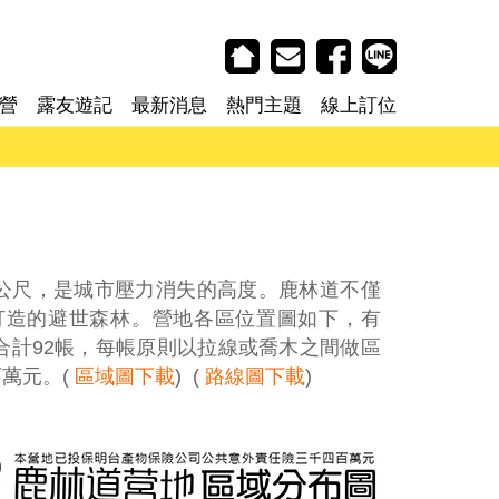
回首頁
聯絡我們
FB紛絲專頁
LINE加入好
營
露友遊記
最新消息
熱門主題
線上訂位
0公尺，是城市壓力消失的高度。鹿林道不僅
手打造的避世森林。營地各區位置圖如下，有
合計92帳，每帳原則以拉線或喬木之間做區
萬元。(
區域圖下載
) (
路線圖下載
)