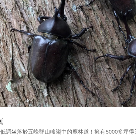
嵐
低調坐落於五峰群山峻嶺中的鹿林道！擁有5000多坪