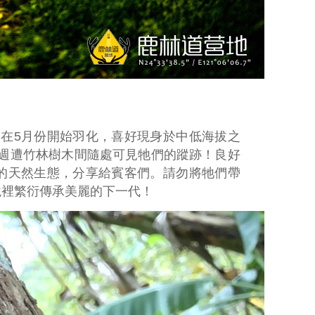
約在5月份開始羽化，喜好現身於中低海拔之
，週遭竹林樹木間隨處可見牠們的蹤跡！良好
的天然生態，分享給賓客們。請勿將牠們帶
境裡繁衍傳承美麗的下一代！