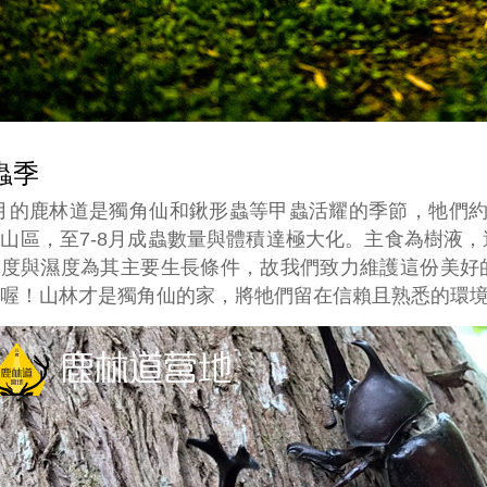
蟲季
8月的鹿林道是獨角仙和鍬形蟲等甲蟲活耀的季節，牠們
山區，至7-8月成蟲數量與體積達極大化。主食為樹液
溫度與濕度為其主要生長條件，故我們致力維護這份美好
喔！山林才是獨角仙的家，將牠們留在信賴且熟悉的環