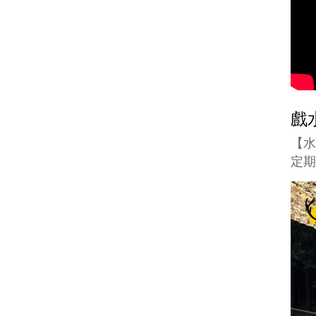
戲
【
定期