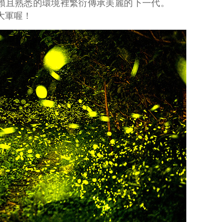
賴且熟悉的環境裡繁衍傳承美麗的下一代。
大軍喔！