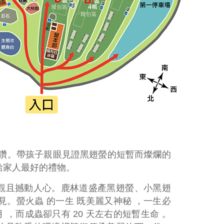
碎鑽。帶孩子親眼見證黑翅螢的短暫而燦爛的
給家人最好的禮物。
觀且撼動人心。鹿林道盛產黑翅螢、小黑翅
見。螢火蟲 的一生 既美麗又神秘 ，一生必
月 ，而成蟲卻只有 20 天左右的短暫生命 。