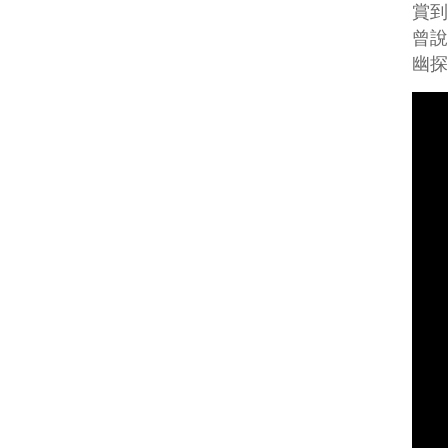
賞
曾說
幽探