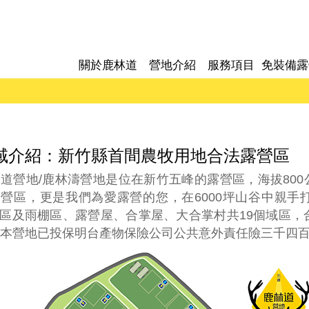
關於鹿林道
營地介紹
服務項目
免裝備露
域介紹：新竹縣首間農牧用地合法露營區
道營地/鹿林濤營地是位在新竹五峰的露營區，海拔80
營區，更是我們為愛露營的您，在6000坪山谷中親
P區及雨棚區、露營屋、合掌屋、大合掌村共19個域區，
本營地已投保明台產物保險公司公共意外責任險三千四百