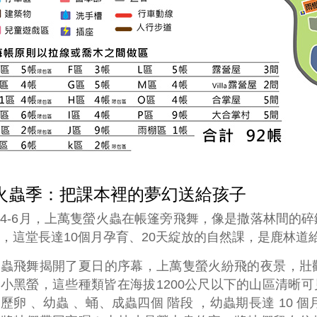
火蟲季：把課本裡的夢幻送給孩子
4-6月，上萬隻螢火蟲在帳篷旁飛舞，像是撒落林間的
，這堂長達10個月孕育、20天綻放的自然課，是鹿林道
火蟲飛舞揭開了夏日的序幕，上萬隻螢火紛飛的夜景，壯
小黑螢，這些種類皆在海拔1200公尺以下的山區清晰可
歷卵 、幼蟲 、蛹、成蟲四個 階段 ，幼蟲期長達 10 個