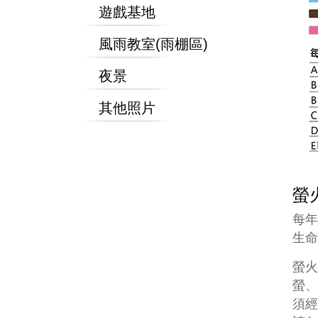
遊戲基地
風雨教室(雨棚區)
夜景
其他照片
螢
每年
生命
螢
螢、
須經