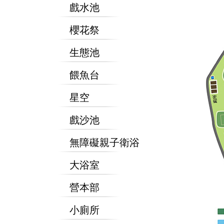
戲水池
櫻花祭
生態池
餵魚台
星空
戲沙池
無障礙親子衛浴
大浴室
營本部
小廁所