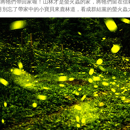
勿將牠們帶回家喔！山林才是螢火蟲的家，將牠們留在信
5月別忘了帶家中的小寶貝來鹿林道，看成群結黨的螢火蟲