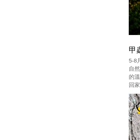
甲
5-
自然
的
回家