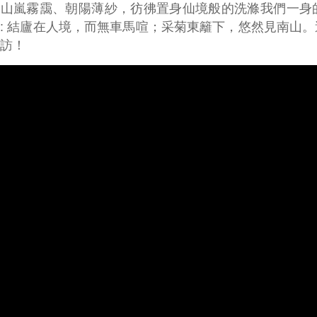
到山嵐霧靄、朝陽薄紗，彷彿置身仙境般的洗滌我們一身
: 結廬在人境，而無車馬喧；采菊東籬下，悠然見南山
訪！