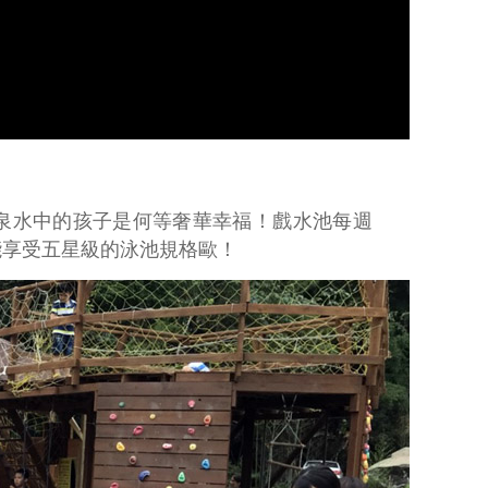
泉水中的孩子是何等奢華幸福！戲水池每週
能享受五星級的泳池規格歐！