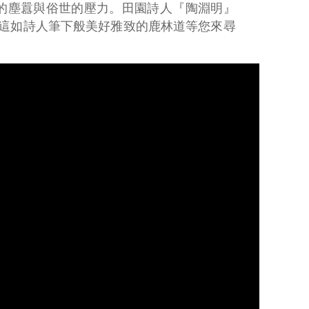
的塵囂與俗世的壓力。田園詩人『陶淵明』
。這如詩人筆下般美好雅致的鹿林道等您來尋